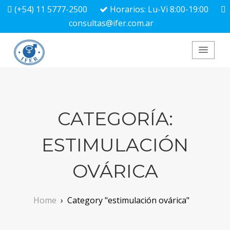
(+54) 11 5777-2500
Horarios: Lu-Vi 8:00-19:00
consultas@ifer.com.ar
IFER
CATEGORÍA:
ESTIMULACIÓN
OVÁRICA
Home
›
Category "estimulación ovárica"